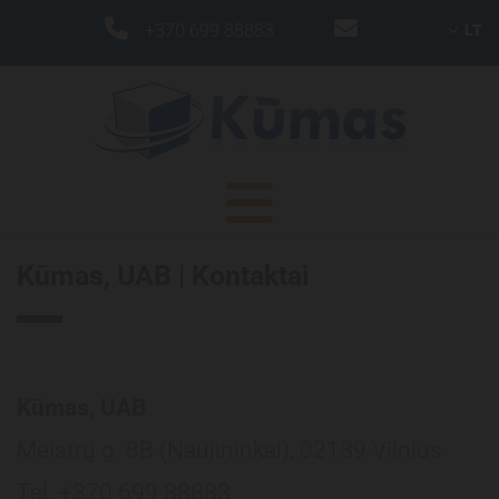


+370 699 88883
LT
Kūmas, UAB | Kontaktai
Kūmas, UAB
Meistrų g. 8B (Naujininkai), 02189 Vilnius
Tel.
+370 699 88883