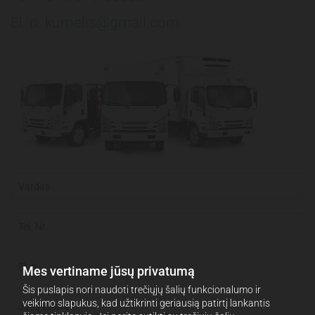
El. p.
kumelis@gmail.com
Mes vertiname jūsų privatumą
Šis puslapis nori naudoti trečiųjų šalių funkcionalumo ir
veikimo slapukus, kad užtikrinti geriausią patirtį lankantis