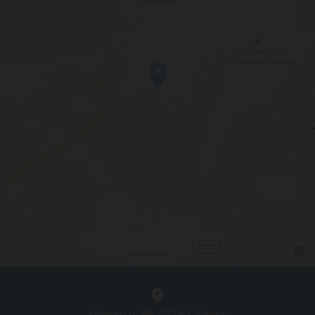

Meistrų g. 8B, 02189 Vilnius