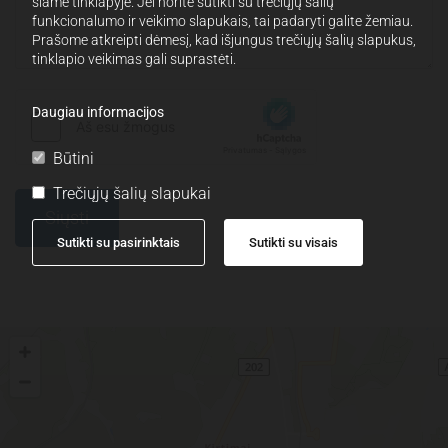
šiame tinklapyje. Jei norite sutikti su trečiųjų šalių
funkcionalumo ir veikimo slapukais, tai padaryti galite žemiau.
Prašome atkreipti dėmesį, kad išjungus trečiųjų šalių slapukus,
tinklapio veikimas gali suprastėti.
Daugiau informacijos
Būtini
Trečiųjų šalių slapukai
Sutikti su pasirinktais
Sutikti su visais